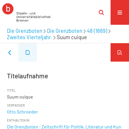
Die Grenzboten
Die Grenzboten
48 (1889)
Zweites Vierteljahr.
Suum cuique
Titelaufnahme
TITEL
Suum cuique
VERFASSER
Otto Schroeder
ENTHALTEN IN
Die Grenzboten : Zeitschrift für Politik, Literatur und Kun