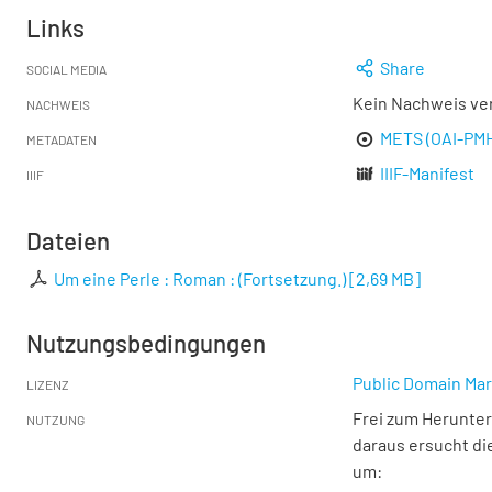
Links
Share
SOCIAL MEDIA
Kein Nachweis ve
NACHWEIS
METS (OAI-PM
METADATEN
IIIF-Manifest
IIIF
Dateien
Um eine Perle : Roman : (Fortsetzung.)
[
2,69 MB
]
Nutzungsbedingungen
Public Domain Mar
LIZENZ
Frei zum Herunter
NUTZUNG
daraus ersucht di
um: