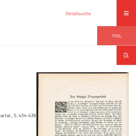
Detailsuche
TITEL
uartal., S. 434-438