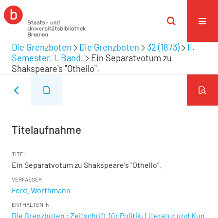
Die Grenzboten
Die Grenzboten
32 (1873)
II.
Semester. I. Band.
Ein Separatvotum zu
Shakspeare's "Othello".
Titelaufnahme
TITEL
Ein Separatvotum zu Shakspeare's "Othello".
VERFASSER
Ferd. Worthmann
ENTHALTEN IN
Die Grenzboten : Zeitschrift für Politik, Literatur und Kun