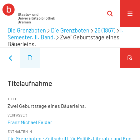
Die Grenzboten
Die Grenzboten
26 (1867)
I.
Semester. II. Band.
Zwei Geburtstage eines
Bäuerleins.
Titelaufnahme
TITEL
Zwei Geburtstage eines Bäuerleins.
VERFASSER
Franz Michael Felder
ENTHALTEN IN
Die Grenzboten : Zeitschrift für Politik, Literatur und Kun