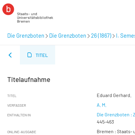
Die Grenzboten
Die Grenzboten
26 (1867)
I. Semes
TITEL
Titelaufnahme
Eduard Gerhard.
TITEL
A. M.
VERFASSER
Die Grenzboten : Z
ENTHALTEN IN
445-463
Bremen : Staats- u
ONLINE-AUSGABE