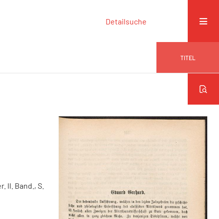
Detailsuche
TITEL
. II. Band., S.