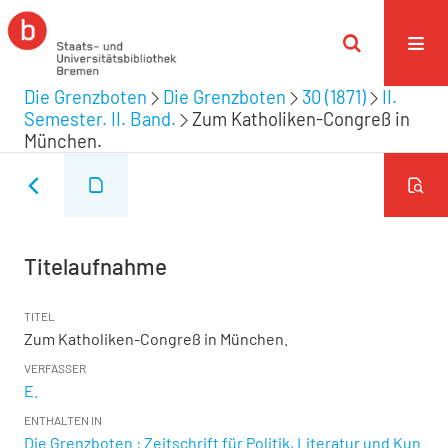
Die Grenzboten
Die Grenzboten
30 (1871)
II.
Semester. II. Band.
Zum Katholiken-Congreß in
München.
Titelaufnahme
TITEL
Zum Katholiken-Congreß in München.
VERFASSER
E.
ENTHALTEN IN
Die Grenzboten : Zeitschrift für Politik, Literatur und Kun