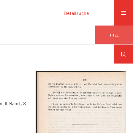
Detailsuche
TITEL
. II. Band., S.