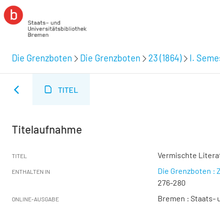
Die Grenzboten
Die Grenzboten
23 (1864)
I. Semes
TITEL
Titelaufnahme
Vermischte Litera
TITEL
Die Grenzboten : Z
ENTHALTEN IN
276-280
Bremen : Staats- u
ONLINE-AUSGABE