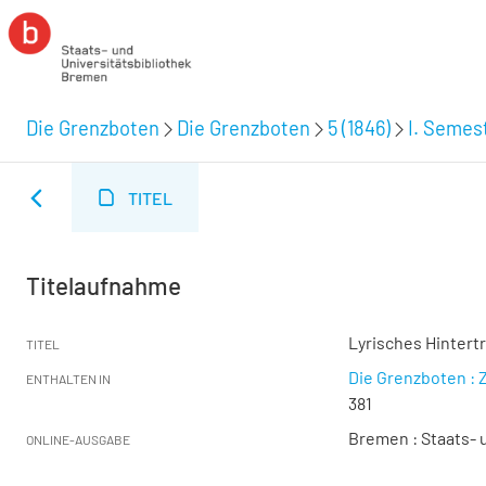
Die Grenzboten
Die Grenzboten
5 (1846)
I. Semest
TITEL
Titelaufnahme
Lyrisches Hintertr
TITEL
Die Grenzboten : Z
ENTHALTEN IN
381
Bremen : Staats- u
ONLINE-AUSGABE