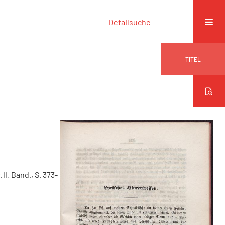
Detailsuche
TITEL
 II. Band., S. 373-