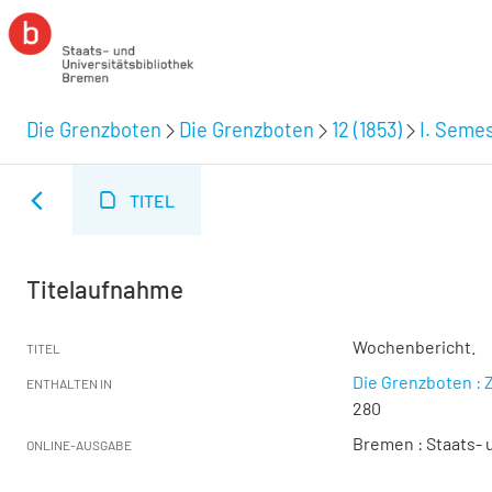
Die Grenzboten
Die Grenzboten
12 (1853)
I. Semes
TITEL
Titelaufnahme
Wochenbericht.
TITEL
Die Grenzboten : Z
ENTHALTEN IN
280
Bremen : Staats- u
ONLINE-AUSGABE