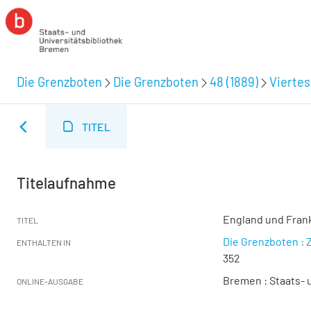
Die Grenzboten
Die Grenzboten
48 (1889)
Viertes
TITEL
Titelaufnahme
England und Frank
TITEL
Die Grenzboten : Z
ENTHALTEN IN
352
Bremen : Staats- u
ONLINE-AUSGABE