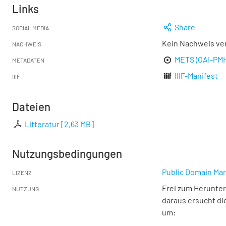
Links
Share
SOCIAL MEDIA
Kein Nachweis ve
NACHWEIS
METS (OAI-PM
METADATEN
IIIF-Manifest
IIIF
Dateien
Litteratur
[
2,63 MB
]
Nutzungsbedingungen
Public Domain Mar
LIZENZ
Frei zum Herunter
NUTZUNG
daraus ersucht di
um: