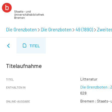
Die Grenzboten
Die Grenzboten
49 (1890)
Zweites
TITEL
Titelaufnahme
Litteratur
TITEL
Die Grenzboten : Z
ENTHALTEN IN
628
Bremen : Staats- u
ONLINE-AUSGABE