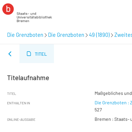
Die Grenzboten
Die Grenzboten
49 (1890)
Zweites
TITEL
Titelaufnahme
Maßgebliches un
TITEL
Die Grenzboten : Z
ENTHALTEN IN
527
Bremen : Staats- u
ONLINE-AUSGABE