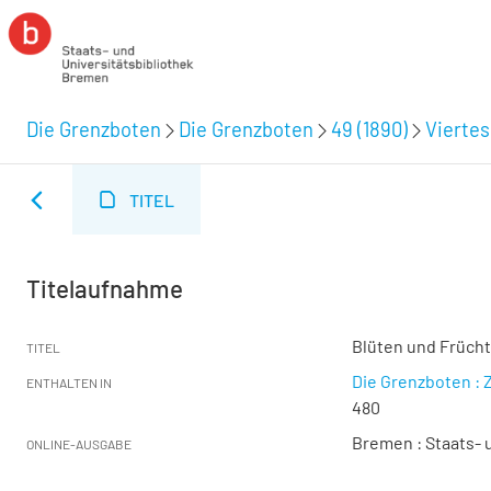
Die Grenzboten
Die Grenzboten
49 (1890)
Viertes
TITEL
Titelaufnahme
Blüten und Früch
TITEL
Die Grenzboten : Z
ENTHALTEN IN
480
Bremen : Staats- u
ONLINE-AUSGABE