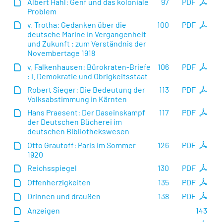
Albert Hahl: Genf und das koloniale
97
PDF
Problem
v. Trotha: Gedanken über die
100
PDF
deutsche Marine in Vergangenheit
und Zukunft : zum Verständnis der
Novembertage 1918
v. Falkenhausen: Bürokraten-Briefe
106
PDF
: I. Demokratie und Obrigkeitsstaat
Robert Sieger: Die Bedeutung der
113
PDF
Volksabstimmung in Kärnten
Hans Praesent: Der Daseinskampf
117
PDF
der Deutschen Bücherei im
deutschen Bibliothekswesen
Otto Grautoff: Paris im Sommer
126
PDF
1920
Reichsspiegel
130
PDF
Offenherzigkeiten
135
PDF
Drinnen und draußen
138
PDF
Anzeigen
143