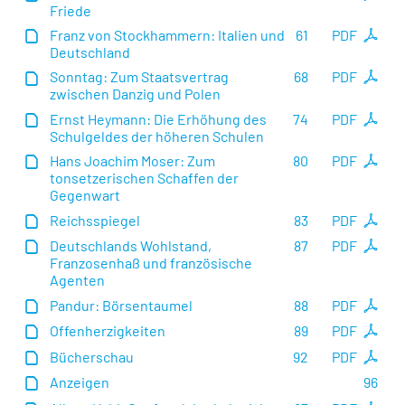
Friede
Franz von Stockhammern: Italien und
61
PDF
Deutschland
Sonntag: Zum Staatsvertrag
68
PDF
zwischen Danzig und Polen
Ernst Heymann: Die Erhöhung des
74
PDF
Schulgeldes der höheren Schulen
Hans Joachim Moser: Zum
80
PDF
tonsetzerischen Schaffen der
Gegenwart
Reichsspiegel
83
PDF
Deutschlands Wohlstand,
87
PDF
Franzosenhaß und französische
Agenten
Pandur: Börsentaumel
88
PDF
Offenherzigkeiten
89
PDF
Bücherschau
92
PDF
Anzeigen
96