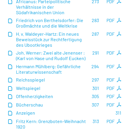
Africanus: Parteipolitische
273
PDF
Verhältnisse in der
Südafrikanischen Union
Friedrich von Berthelsdorfer: Die
283
PDF
Großmächte und die Weltkrise
H. v. Waldeyer-Hartz: Ein neues
287
PDF
Beweisstück zur Rechtfertigung
des Ubootkrieges
Joh. Werner: Zwei alte Jenenser :
291
PDF
(Karl von Hase und Rudolf Eucken)
Hermann Mühlberg: Gefährliche
294
PDF
Literaturwissenschaft
Reichsspiegel
297
PDF
Weltspiegel
301
PDF
Offenherzigkeiten
305
PDF
Bücherschau
307
PDF
Anzeigen
311
Fritz Kern: Grenzboten-Weihnacht
313
PDF
1920