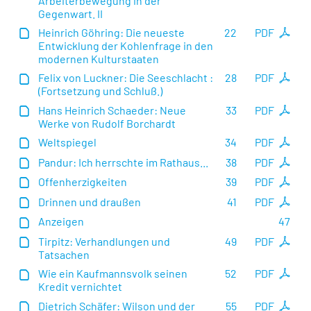
Arbeiterbewegung in der
Gegenwart. II
Heinrich Göhring: Die neueste
22
PDF
Entwicklung der Kohlenfrage in den
modernen Kulturstaaten
Felix von Luckner: Die Seeschlacht :
28
PDF
(Fortsetzung und Schluß.)
Hans Heinrich Schaeder: Neue
33
PDF
Werke von Rudolf Borchardt
Weltspiegel
34
PDF
Pandur: Ich herrschte im Rathaus...
38
PDF
Offenherzigkeiten
39
PDF
Drinnen und draußen
41
PDF
Anzeigen
47
Tirpitz: Verhandlungen und
49
PDF
Tatsachen
Wie ein Kaufmannsvolk seinen
52
PDF
Kredit vernichtet
Dietrich Schäfer: Wilson und der
55
PDF