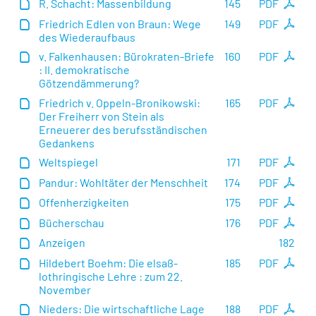
R. Schacht: Massenbildung
145
PDF
Friedrich Edlen von Braun: Wege
149
PDF
des Wiederaufbaus
v. Falkenhausen: Bürokraten-Briefe
160
PDF
: II. demokratische
Götzendämmerung?
Friedrich v. Oppeln-Bronikowski:
165
PDF
Der Freiherr von Stein als
Erneuerer des berufsständischen
Gedankens
Weltspiegel
171
PDF
Pandur: Wohltäter der Menschheit
174
PDF
Offenherzigkeiten
175
PDF
Bücherschau
176
PDF
Anzeigen
182
Hildebert Boehm: Die elsaß-
185
PDF
lothringische Lehre : zum 22.
November
Nieders: Die wirtschaftliche Lage
188
PDF