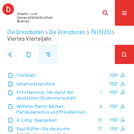
Die Grenzboten
Die Grenzboten
79 (1920)
Viertes Vierteljahr.
Titelblatt
PDF
Inhaltsverzeichnis
PDF
Fritz Hartung: Der Geist der
1
PDF
deutschen Studentenschaft
Wilhelm Martin Becker:
4
PDF
Partikularismus und Preußentum
A. Lillig: Saargebiet
13
PDF
Paul Rüffer: Die deutsche
17
PDF