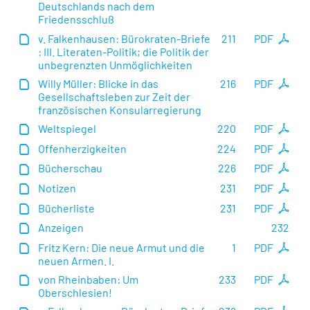
Deutschlands nach dem
Friedensschluß
v. Falkenhausen: Bürokraten-Briefe
211
PDF
: III. Literaten-Politik; die Politik der
unbegrenzten Unmöglichkeiten
Willy Müller: Blicke in das
216
PDF
Gesellschaftsleben zur Zeit der
französischen Konsularregierung
Weltspiegel
220
PDF
Offenherzigkeiten
224
PDF
Bücherschau
226
PDF
Notizen
231
PDF
Bücherliste
231
PDF
Anzeigen
232
Fritz Kern: Die neue Armut und die
1
PDF
neuen Armen. I.
von Rheinbaben: Um
233
PDF
Oberschlesien!