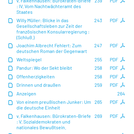
v. Falkenhausen: Bürokraten-Briefe
239
PDF
: IV. Vom Nachtwächteramt des
Staates
Willy Müller: Blicke in das
243
PDF
Gesellschaftsleben zur Zeit der
französischen Konsularregierung :
(Schluß.)
Joachim Albrecht Fehlert: Zum
247
PDF
deutschen Roman der Gegenwart
Weltspiegel
255
PDF
Pandur: Wo der Sekt bleibt
258
PDF
Offenherzigkeiten
258
PDF
Drinnen und draußen
259
PDF
Anzeigen
264
Von einem preußischen Junker: Um
265
PDF
die deutsche Einheit
v. Falkenhausen: Bürokraten-Briefe
269
PDF
: V. Sozialdemokraten und
nationales Bewußtsein.