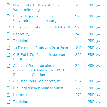
Norddeutsche Kriegshäfen : die
212
PDF
Wesermündung.
Die Verlegung der kieler
225
PDF
Universität nach Hamburg.
Der vierte deutsche Handelstag. II .
229
PDF
Literatur.
240
PDF
Titelblatt
PDF
♀: Ein neues Buch von Otto Jahn.
241
PDF
C. F. Pohl: Zur C-dur-Messe von
245
PDF
Beethoven.
Aus den Memoiren eines
249
PDF
russischen Dekabristen: : IV. Die
Reise nach Sibirien.
J. Gilben: Aus Königgrätz. IV.
264
PDF
Die ungarischen Volksschulen.
269
PDF
Literatur.
279
PDF
Titelblatt
PDF