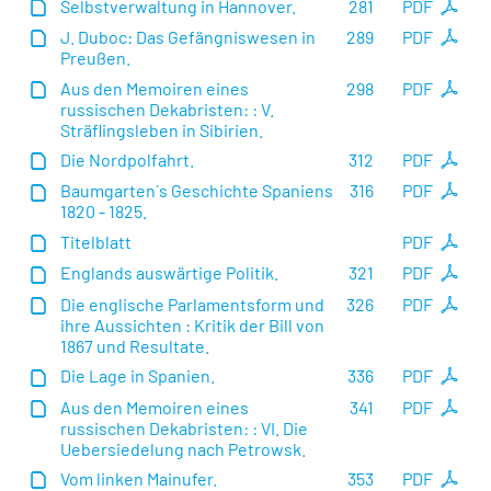
Selbstverwaltung in Hannover.
281
PDF
J. Duboc: Das Gefängniswesen in
289
PDF
Preußen.
Aus den Memoiren eines
298
PDF
russischen Dekabristen: : V.
Sträflingsleben in Sibirien.
Die Nordpolfahrt.
312
PDF
Baumgarten´s Geschichte Spaniens
316
PDF
1820 - 1825.
Titelblatt
PDF
Englands auswärtige Politik.
321
PDF
Die englische Parlamentsform und
326
PDF
ihre Aussichten : Kritik der Bill von
1867 und Resultate.
Die Lage in Spanien.
336
PDF
Aus den Memoiren eines
341
PDF
russischen Dekabristen: : VI. Die
Uebersiedelung nach Petrowsk.
Vom linken Mainufer.
353
PDF