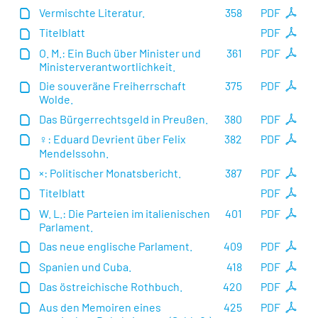
Vermischte Literatur.
358
PDF
Titelblatt
PDF
O. M.: Ein Buch über Minister und
361
PDF
Ministerverantwortlichkeit.
Die souveräne Freiherrschaft
375
PDF
Wolde.
Das Bürgerrechtsgeld in Preußen.
380
PDF
♀: Eduard Devrient über Felix
382
PDF
Mendelssohn.
×: Politischer Monatsbericht.
387
PDF
Titelblatt
PDF
W. L.: Die Parteien im italienischen
401
PDF
Parlament.
Das neue englische Parlament.
409
PDF
Spanien und Cuba.
418
PDF
Das östreichische Rothbuch.
420
PDF
Aus den Memoiren eines
425
PDF