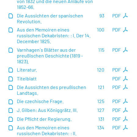
von 1832 und die neuen Anläufe von
1852-66.
Die Aussichten der spanischen
93
PDF
Revolution.
Aus den Memoiren eines
100
PDF
russischen Dekabristen: : I. Der 14.
December 1825.
Varnhagen`s Blätter aus der
115
PDF
preußischen Geschichte (1819 -
1823).
Literatur.
120
PDF
Titelblatt
PDF
Die Aussichten des preußischen
121
PDF
Landtags.
Die czechische Frage.
125
PDF
J. Gilben: Aus Königgrätz. III.
127
PDF
Die Pflicht der Regierung.
131
PDF
Aus den Memoiren eines
134
PDF
russischen Dekabristen: : II.