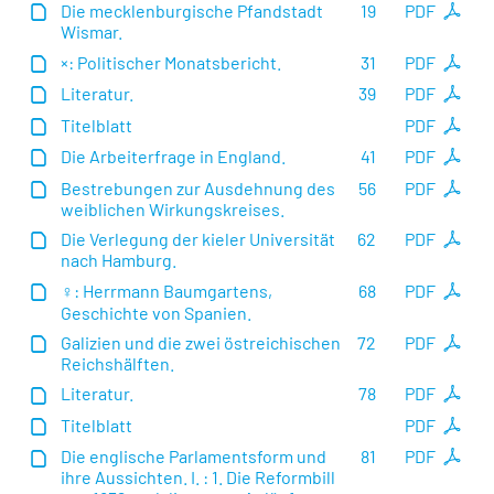
Die mecklenburgische Pfandstadt
19
PDF
Wismar.
×: Politischer Monatsbericht.
31
PDF
Literatur.
39
PDF
Titelblatt
PDF
Die Arbeiterfrage in England.
41
PDF
Bestrebungen zur Ausdehnung des
56
PDF
weiblichen Wirkungskreises.
Die Verlegung der kieler Universität
62
PDF
nach Hamburg.
♀: Herrmann Baumgartens,
68
PDF
Geschichte von Spanien.
Galizien und die zwei östreichischen
72
PDF
Reichshälften.
Literatur.
78
PDF
Titelblatt
PDF
Die englische Parlamentsform und
81
PDF
ihre Aussichten. I. : 1. Die Reformbill