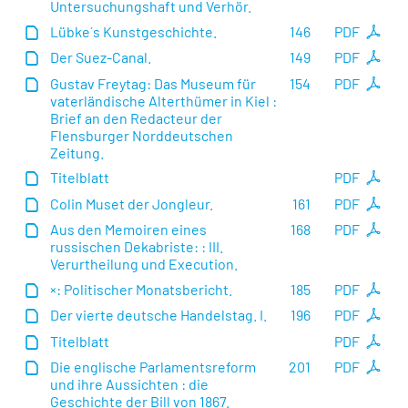
Untersuchungshaft und Verhör.
Lübke´s Kunstgeschichte.
146
PDF
Der Suez-Canal.
149
PDF
Gustav Freytag: Das Museum für
154
PDF
vaterländische Alterthümer in Kiel :
Brief an den Redacteur der
Flensburger Norddeutschen
Zeitung.
Titelblatt
PDF
Colin Muset der Jongleur.
161
PDF
Aus den Memoiren eines
168
PDF
russischen Dekabriste: : III.
Verurtheilung und Execution.
×: Politischer Monatsbericht.
185
PDF
Der vierte deutsche Handelstag. I.
196
PDF
Titelblatt
PDF
Die englische Parlamentsreform
201
PDF
und ihre Aussichten : die
Geschichte der Bill von 1867.