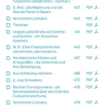
russischen Dekabristen: : (Schluß.)
D. Red.: Die Regierung und die
437
PDF
liberale Partei in Baden.
Vermischte Literatur.
440
PDF
Titelblatt
PDF
Ungedruckte Briefe von Goethe
441
PDF
und Schiller : ein Gutachten
Goethe's.
W. R.: Eine Finanzreform des
445
PDF
vierzehnten Jahrhunderts.
Norddeutsche Küsten und
457
PDF
Kriegshäfen : die Unterelbe und
ihre Befestigung.
Aus Schleswig-Holstein.
466
PDF
472
PDF
γ.: Aus Schwaben.
Berliner Correspondenz : die
476
PDF
Generaldebatte über den Etat des
Cultusministertums.
Vermischte Literatur.
479
PDF