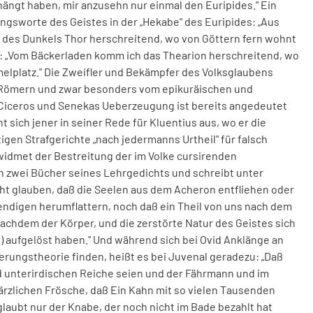
hängt
haben
,
mir
anzusehn
nur
einmal
den
Euripides
.
"
Ein
ngsworte
des
Geistes
in
der
„
Hekabe
"
des
Euripides
:
„
Aus
des
Dunkels
Thor
herschreitend
,
wo
von
Göttern
fern
wohnt
:
„
Vom
Bäckerladen
komm
ich
das
Thearion
herschreitend
,
wo
elplatz
.
"
Die
Zweif­
ler
und
Bekämpfer
des
Volksglaubens
Römern
und
zwar
besonders
vom
epikuräischen
und
Ciceros
und
Senekas
Ueberzeugung
ist
bereits
angedeutet
ht
sich
jener
in
seiner
Rede
für
Kluentius
aus
,
wo
er
die
tigen
Strafgerichte
„
nach
jedermanns
Urtheil
"
für
falsch
widmet
der
Bestreitung
der
im
Volke
cursirenden
n
zwei
Bücher
seines
Lehrgedichts
und
schreibt
unter
ht
glauben
,
daß
die
Seelen
aus
dem
Acheron
entfliehen
oder
endigen
herumflattern
,
noch
daß
ein
Theil
von
uns
nach
dem
achdem
der
Körper
,
und
die
zerstörte
Natur
des
Geistes
sich
e
)
aufgelöst
haben
.
"
Und
während
sich
bei
Ovid
Anklänge
an
rungstheorie
finden
,
heißt
es
bei
Juvenal
geradezu
:
„
Daß
d
unterirdischen
Reiche
seien
und
der
Fährmann
und
im
rzlichen
Frösche
,
daß
Ein
Kahn
mit
so
vielen
Tausenden
glaubt
nur
der
Knabe
,
der
noch
nicht
im
Bade
bezahlt
hat