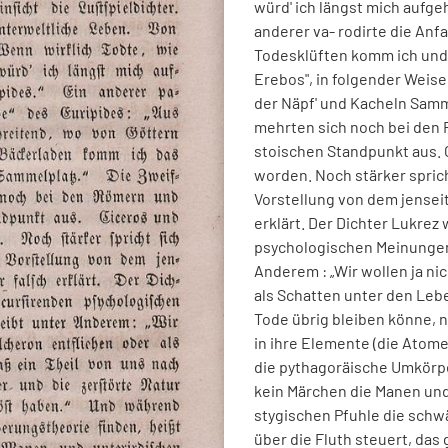
würd
'
ich
längst
mich
auf­
ge
anderer
va
-
rodirte
die
Anfa
Todesklüften
komm
ich
und
Erebos
"
,
in
folgender
Weise
der
Näpf
'
und
Kacheln
Samm
mehrten
sich
noch
bei
den
stoischen
Standpunkt
aus
.
worden
.
Noch
stärker
spric
Vorstellung
von
dem
jen­
sei
erklärt
.
Der
Dich­
ter
Lukrez
psychologischen
Meinunge
Anderem
:
„
Wir
wollen
ja
nic
als
Schatten
unter
den
Leb
Tode
übrig
bleiben
könne
,
n
in
ihre
Elemente
(
die
Atom
die
pythagoräische
Umkörpe
kein
Märchen
die
Manen
un
stygischen
Pfuhle
die
schwä
über
die
Fluth
steuert
,
das