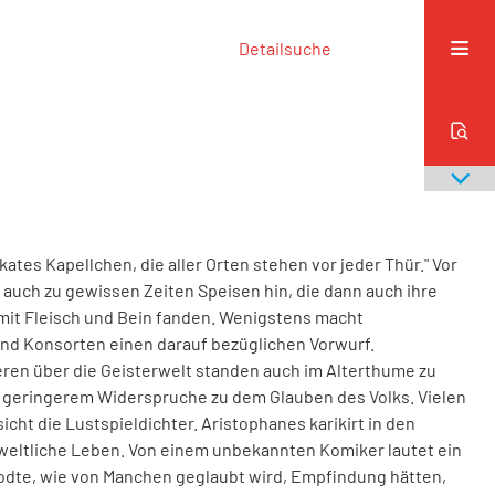
Detailsuche
kates
Kapellchen
,
die
aller
Orten
stehen
vor
jeder
Thür
.
"
Vor
auch
zu
gewissen
Zeiten
Speisen
hin
,
die
dann
auch
ihre
mit
Fleisch
und
Bein
fanden
.
Wenigstens
macht
nd
Konsorten
einen
darauf
be­
züglichen
Vorwurf
.
eren
über
die
Geisterwelt
standen
auch
im
Alter­
thume
zu
geringerem
Widerspruche
zu
dem
Glau­
ben
des
Volks
.
Vielen
sicht
die
Lustspieldichter
.
Aristophanes
karikirt
in
den
eltliche
Leben
.
Von
einem
unbekannten
Komiker
lautet
ein
odte
,
wie
von
Manchen
geglaubt
wird
,
Empfindung
hätten
,