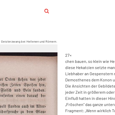
 Geisterzwang bei Hellenen und Römern.
27
«
chen
bauen
,
so
klein
wie
He
diese
Hekatcien
setzte
man
Liebhaber
an
Gespenstern
Demosthenes
dem
Konon
u
Die
Ansichten
der
Gebildet
jeder
Zeit
in
größerem
oder
Einfluß
hatten
in
dieser
Hin
„
Fröschen
"
das
ganze
unterw
Fragment
:
„
Wenn
wirklich
T