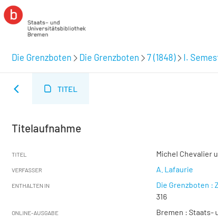
Die Grenzboten
Die Grenzboten
7 (1848)
I. Semest
TITEL
Titelaufnahme
Michel Chevalier 
TITEL
A. Lafaurie
VERFASSER
Die Grenzboten : Z
ENTHALTEN IN
316
Bremen : Staats- u
ONLINE-AUSGABE