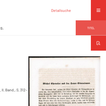
Detailsuche
s.
TITEL
 II. Band., S. 312-