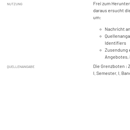
Frei zum Herunter
NUTZUNG
daraus ersucht di
um:
Nachricht an
Quellenanga
Identifiers
Zusendung e
Angebotes, 
Die Grenzboten : Ze
QUELLENANGABE
I. Semester. I. Ba