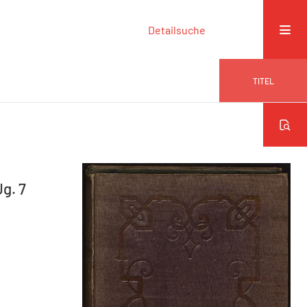
Detailsuche
TITEL
Jg. 7