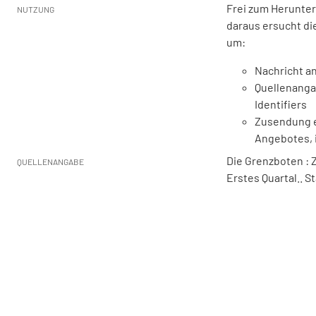
Frei zum Herunter
NUTZUNG
daraus ersucht di
um:
Nachricht an
Quellenanga
Identifiers
Zusendung e
Angebotes, 
Die Grenzboten : Ze
QUELLENANGABE
Erstes Quartal.. S