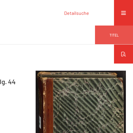
Detailsuche
TITEL
Jg. 44