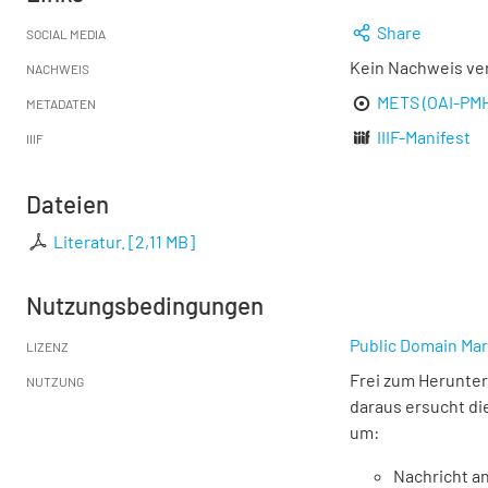
Share
SOCIAL MEDIA
Kein Nachweis ve
NACHWEIS
METS (OAI-PM
METADATEN
IIIF-Manifest
IIIF
Dateien
Literatur.
[
2,11 MB
]
Nutzungsbedingungen
Public Domain Mar
LIZENZ
Frei zum Herunter
NUTZUNG
daraus ersucht di
um:
Nachricht an