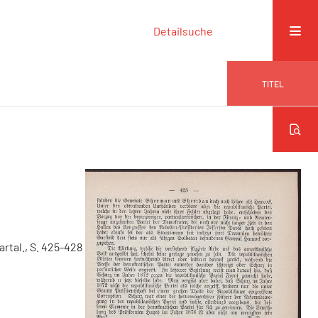
Detailsuche
TITEL
uartal., S. 425-428