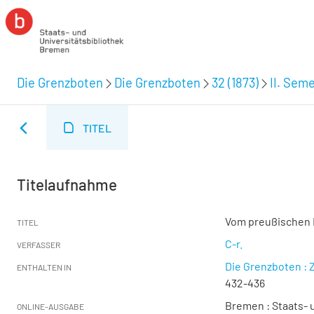
Die Grenzboten
Die Grenzboten
32 (1873)
II. Seme
TITEL
Titelaufnahme
Vom preußischen 
TITEL
C-r.
VERFASSER
Die Grenzboten : Z
ENTHALTEN IN
432-436
Bremen : Staats- u
ONLINE-AUSGABE