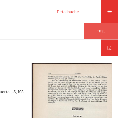
Detailsuche
TITEL
uartal., S. 198-