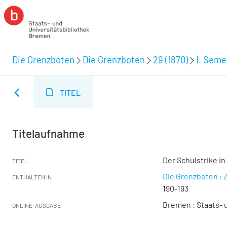
Die Grenzboten
Die Grenzboten
29 (1870)
I. Semes
TITEL
Titelaufnahme
Der Schulstrike in 
TITEL
Die Grenzboten : Z
ENTHALTEN IN
190-193
Bremen : Staats- u
ONLINE-AUSGABE