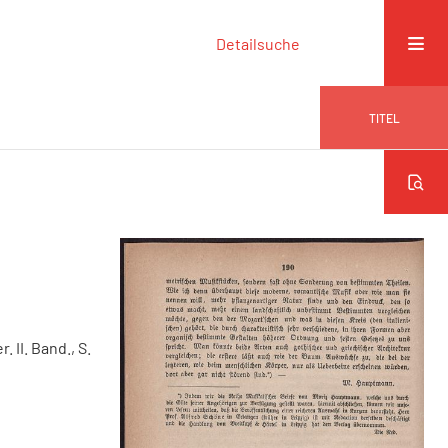
Detailsuche
TITEL
. II. Band., S.