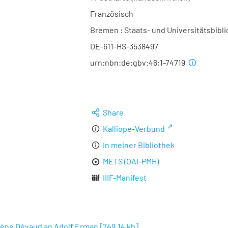
Französisch
Bremen : Staats- und Universitätsbibli
DE-611-HS-3538497
urn:nbn:de:gbv:46:1-74719
Share
Kalliope-Verbund
In meiner Bibliothek
METS (OAI-PMH)
IIIF-Manifest
gène Dévaud an Adolf Erman
[
749,14 kb
]