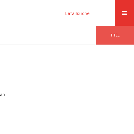
Detailsuche
TITEL
man