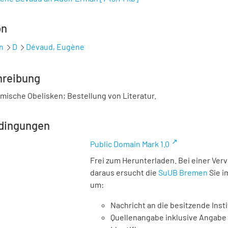
on
n
D
Dévaud, Eugène
hreibung
mische Obelisken; Bestellung von Literatur.
dingungen
Public Domain Mark 1.0
Frei zum Herunterladen. Bei einer Ver
daraus ersucht die
SuUB Bremen
Sie i
um:
Nachricht an die besitzende Insti
Quellenangabe inklusive Angabe 