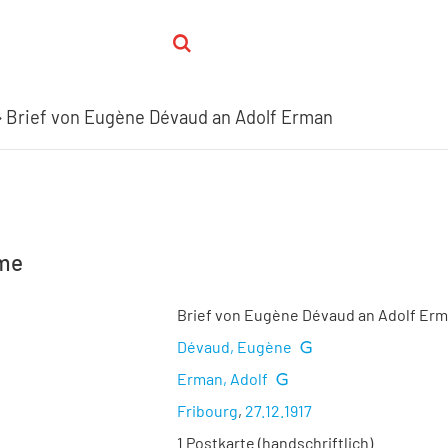
Brief von Eugène Dévaud an Adolf Erman
hme
Brief von Eugène Dévaud an Adolf Er
Dévaud, Eugène
Erman, Adolf
Fribourg
,
27.12.1917
1 Postkarte (handschriftlich)