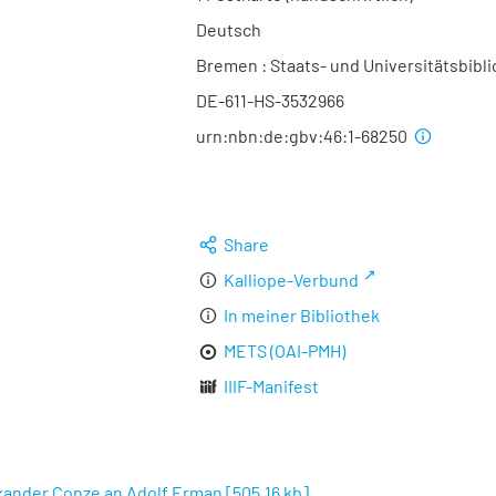
Deutsch
Bremen : Staats- und Universitätsbibli
DE-611-HS-3532966
urn:nbn:de:gbv:46:1-68250
Share
Kalliope-Verbund
In meiner Bibliothek
METS (OAI-PMH)
IIIF-Manifest
exander Conze an Adolf Erman
[
505,16 kb
]