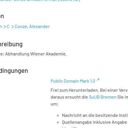
on
n
C
Conze, Alexander
hreibung
ie; Abhandlung Wiener Akademie.
dingungen
Public Domain Mark 1.0
Frei zum Herunterladen. Bei einer Ver
daraus ersucht die
SuUB Bremen
Sie i
um:
Nachricht an die besitzende Insti
Quellenangabe inklusive Angabe 