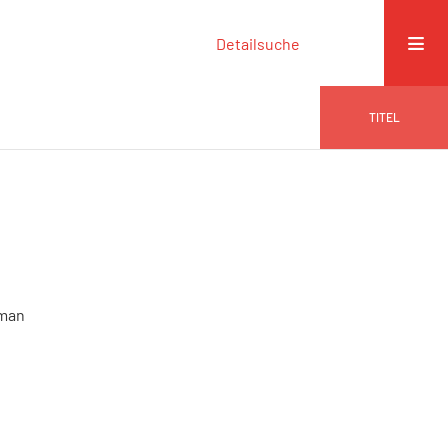
Detailsuche
TITEL
rman