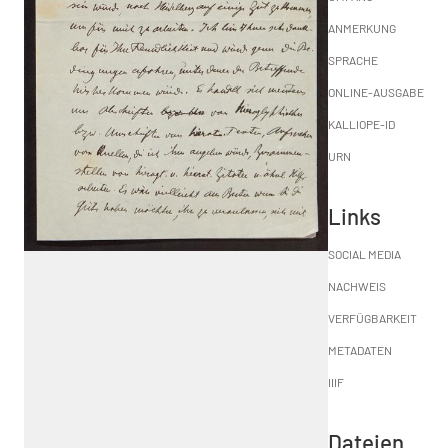
ANMERKUNG
SPRACHE
ONLINE-AUSGABE
KALLIOPE-ID
URN
Links
SOCIAL MEDIA
NACHWEIS
VERFÜGBARKEIT
METADATEN
IIIF
Dateien