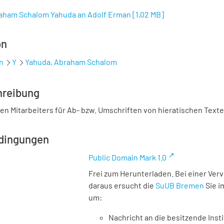
raham Schalom Yahuda an Adolf Erman
[
1,02 MB
]
on
n
Y
Yahuda, Abraham Schalom
hreibung
n Mitarbeiters für Ab- bzw. Umschriften von hieratischen Texten
dingungen
Public Domain Mark 1.0
Frei zum Herunterladen. Bei einer Ver
daraus ersucht die
SuUB Bremen
Sie i
um:
Nachricht an die besitzende Insti