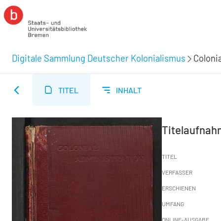
Digitale Sammlung Deutscher Kolonialismus
Coloni
TITEL
INHALT
Titelaufna
TITEL
VERFASSER
ERSCHIENEN
UMFANG
ONLINE-AUSGABE