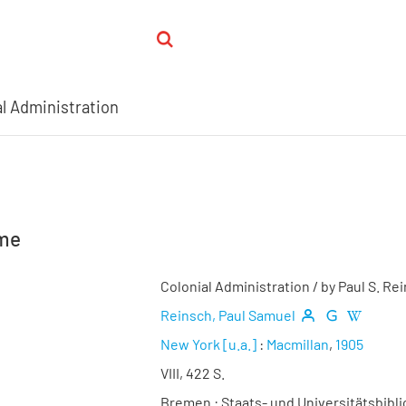
al Administration
hme
Colonial Administration
/ by Paul S. Re
Reinsch, Paul Samuel
New York [u.a.]
:
Macmillan
,
1905
VIII, 422 S.
Bremen : Staats- und Universitätsbibli