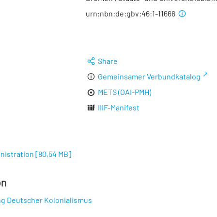
urn:nbn:de:gbv:46:1-11666
Share
Gemeinsamer Verbundkatalog
METS (OAI-PMH)
IIIF-Manifest
nistration
[
80,54 MB
]
on
ng Deutscher Kolonialismus