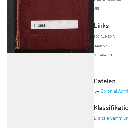
URN
Links
SOCIAL MEDIA
NACHWEIS
METADATEN
IIIF
Dateien
Colonial Admi
Klassifikati
Digitale Sammlu