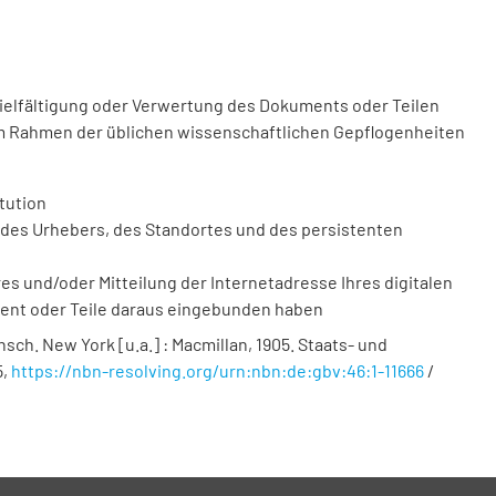
vielfältigung oder Verwertung des Dokuments oder Teilen
m Rahmen der üblichen wissenschaftlichen Gepflogenheiten
tution
des Urhebers, des Standortes und des persistenten
 und/oder Mitteilung der Internetadresse Ihres digitalen
ment oder Teile daraus eingebunden haben
nsch. New York [u.a.] : Macmillan, 1905. Staats- und
5
,
https://nbn-resolving.org/urn:nbn:de:gbv:46:1-11666
/