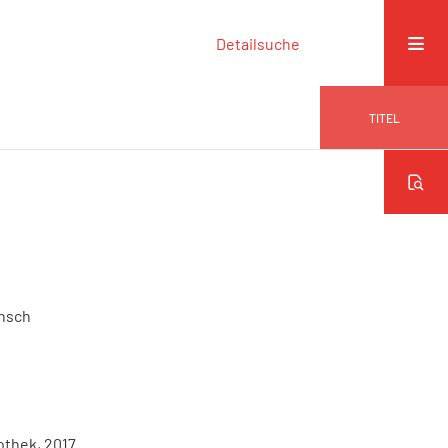
Detailsuche
TITEL
insch
othek, 2017