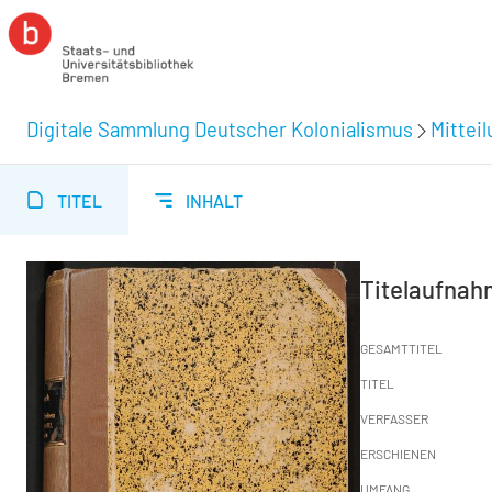
Digitale Sammlung Deutscher Kolonialismus
Mittei
TITEL
INHALT
Titelaufna
GESAMTTITEL
TITEL
VERFASSER
ERSCHIENEN
UMFANG