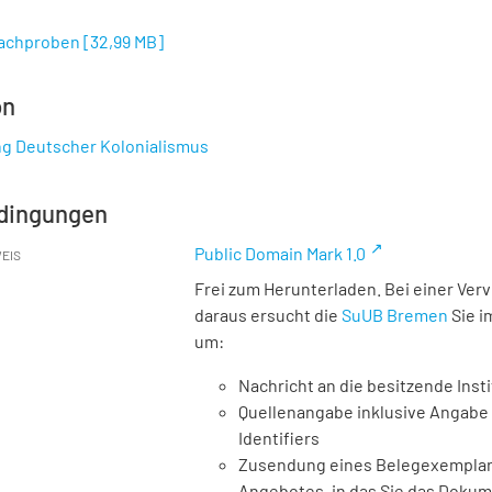
achproben
[
32,99 MB
]
on
ng Deutscher Kolonialismus
dingungen
Public Domain Mark 1.0
EIS
Frei zum Herunterladen. Bei einer Ver
daraus ersucht die
SuUB Bremen
Sie i
um:
Nachricht an die besitzende Insti
Quellenangabe inklusive Angabe 
Identifiers
Zusendung eines Belegexemplares
Angebotes, in das Sie das Doku