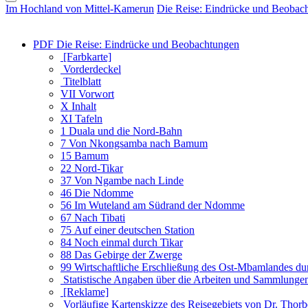
Im Hochland von Mittel-Kamerun
Die Reise: Eindrücke und Beobac
PDF
Die Reise: Eindrücke und Beobachtungen
[Farbkarte]
Vorderdeckel
Titelblatt
VII
Vorwort
X
Inhalt
XI
Tafeln
1
Duala und die Nord-Bahn
7
Von Nkongsamba nach Bamum
15
Bamum
22
Nord-Tikar
37
Von Ngambe nach Linde
46
Die Ndomme
56
Im Wuteland am Südrand der Ndomme
67
Nach Tibati
75
Auf einer deutschen Station
84
Noch einmal durch Tikar
88
Das Gebirge der Zwerge
99
Wirtschaftliche Erschließung des Ost-Mbamlandes d
Statistische Angaben über die Arbeiten und Sammlungen
[Reklame]
Vorläufige Kartenskizze des Reisegebiets von Dr. Tho