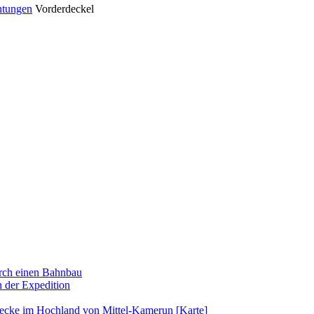
htungen
Vorderdeckel
urch einen Bahnbau
 der Expedition
rbecke im Hochland von Mittel-Kamerun [Karte]