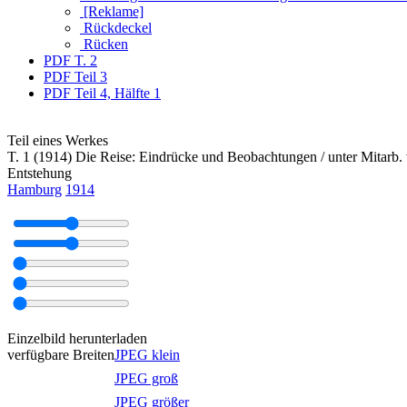
[Reklame]
Rückdeckel
Rücken
PDF
T. 2
PDF
Teil 3
PDF
Teil 4, Hälfte 1
Teil eines Werkes
T. 1 (1914) Die Reise: Eindrücke und Beobachtungen / unter Mitarb
Entstehung
Hamburg
1914
Einzelbild herunterladen
verfügbare Breiten
JPEG klein
JPEG groß
JPEG größer