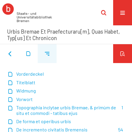
Urbis Bremae Et Praefecturaru[m], Quas Habet,
Typ[us] Et Chronicon
Vorderdeckel
Titelblatt
Widmung
Vorwort
Topographia inclytae urbis Bremae, & primùm de
1
situ et commodi - tatibus ejus
De forma et operibus urbis
De incremento civitatis Bremensis
54