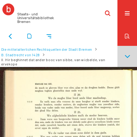
Die mittelalterlichen Rechtsquellen der Stadt Bremen
B. Stadtrecht von 1428
II. Hir beghinnet dat ander booc van sibbe, van wicbelde, van
ervekope