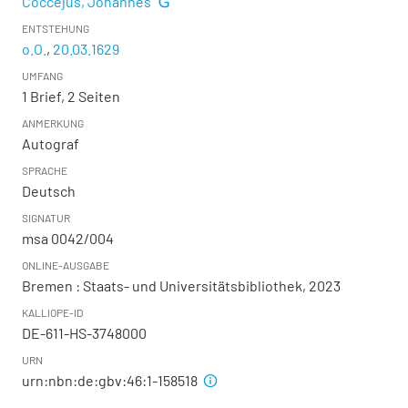
Coccejus, Johannes
ENTSTEHUNG
o.O.
,
20.03.1629
UMFANG
1 Brief, 2 Seiten
ANMERKUNG
Autograf
SPRACHE
Deutsch
SIGNATUR
msa 0042/004
ONLINE-AUSGABE
Bremen : Staats- und Universitätsbibliothek, 2023
KALLIOPE-ID
DE-611-HS-3748000
URN
urn:nbn:de:gbv:46:1-158518