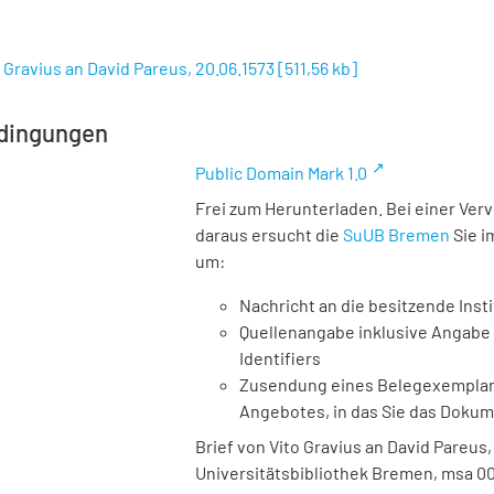
o Gravius an David Pareus, 20.06.1573
[
511,56 kb
]
dingungen
Public Domain Mark 1.0
Frei zum Herunterladen. Bei einer Ver
daraus ersucht die
SuUB Bremen
Sie i
um:
Nachricht an die besitzende Insti
Quellenangabe inklusive Angabe 
Identifiers
Zusendung eines Belegexemplares
Angebotes, in das Sie das Doku
Brief von Vito Gravius an David Pareus, 
Universitätsbibliothek Bremen,
msa 00