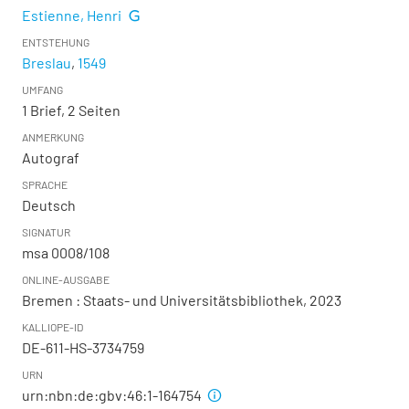
Estienne, Henri
ENTSTEHUNG
Breslau
,
1549
UMFANG
1 Brief, 2 Seiten
ANMERKUNG
Autograf
SPRACHE
Deutsch
SIGNATUR
msa 0008/108
ONLINE-AUSGABE
Bremen : Staats- und Universitätsbibliothek, 2023
KALLIOPE-ID
DE-611-HS-3734759
URN
urn:nbn:de:gbv:46:1-164754