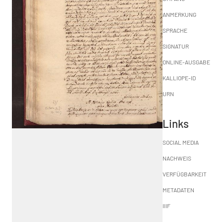
ANMERKUNG
SPRACHE
SIGNATUR
ONLINE-AUSGABE
KALLIOPE-ID
URN
Links
SOCIAL MEDIA
NACHWEIS
VERFÜGBARKEIT
METADATEN
IIIF