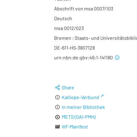
Abschrift von msa 0007/103
Deutsch
msa 0012/023
Bremen : Staats- und Universitätsbibl
DE-611-HS-3807128
urn:nbn:de:gbv:46:1-141180
Share
Kalliope-Verbund
In meiner Bibliothek
METS (OAI-PMH)
IIIF-Manifest