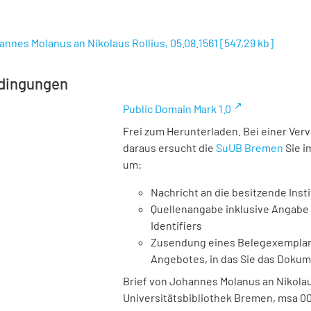
annes Molanus an Nikolaus Rollius, 05.08.1561
[
547,29 kb
]
dingungen
Public Domain Mark 1.0
Frei zum Herunterladen. Bei einer Ver
daraus ersucht die
SuUB Bremen
Sie i
um:
Nachricht an die besitzende Insti
Quellenangabe inklusive Angabe 
Identifiers
Zusendung eines Belegexemplares
Angebotes, in das Sie das Doku
Brief von Johannes Molanus an Nikolaus 
Universitätsbibliothek Bremen,
msa 0