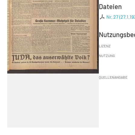
Dateien
Nr. 27 (27.1.19
Nutzungsbe
LIZENZ
NUTZUNG
QUELLENANGABE