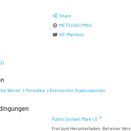
Share
METS (OAI-PMH)
IIIF-Manifest
B
]
on
sche Werke
Periodika
Bremischer Staatscalender
dingungen
Public Domain Mark 1.0
Frei zum Herunterladen. Bei einer Ver