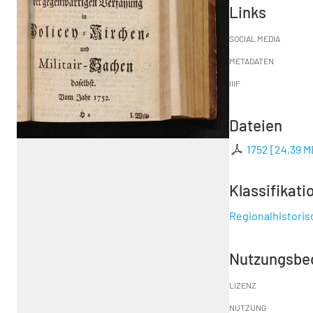
Links
SOCIAL MEDIA
METADATEN
IIIF
Dateien
1752
[
24,39 M
Klassifikati
Regionalhistori
Nutzungsbe
LIZENZ
NUTZUNG