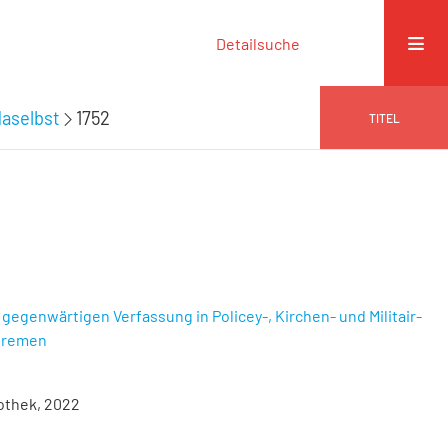
Detailsuche
daselbst
1752
TITEL
gegenwärtigen Verfassung in Policey-, Kirchen- und Militair-
 Bremen
iothek, 2022