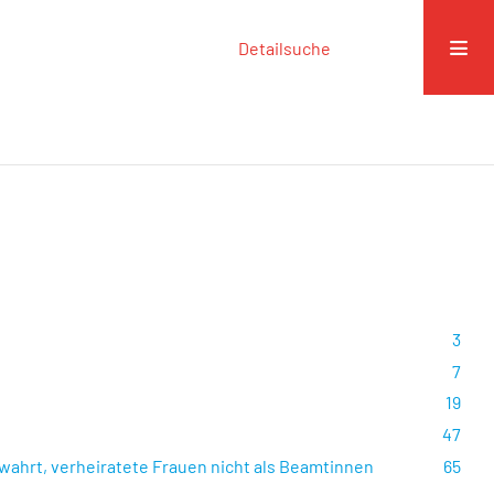
Detailsuche
3
7
19
47
ewahrt, verheiratete Frauen nicht als Beamtinnen
65