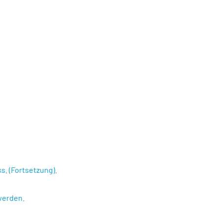
s. (Fortsetzung).
.
werden.