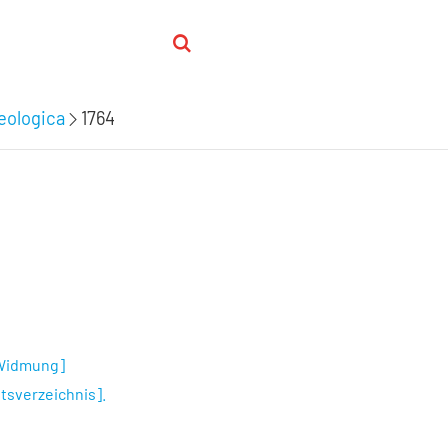
eologica
1764
 [Widmung]
ltsverzeichnis].