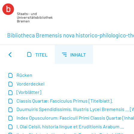
Bibliotheca Bremensis nova historico-philologico-th
TITEL
INHALT
Rücken
Vorderdeckel
[Vorblätter]
Classis Quartæ: Fasciculus Primus [Titelblatt].
Duumuiris Spendidissimis, Illustris Lycei Bremensis ...
Index Opusculorum: Fasciculi Primi Classis Quartæ [Inha
I. Olai Celsii, historia lingue et Eruditionis Arabum ...