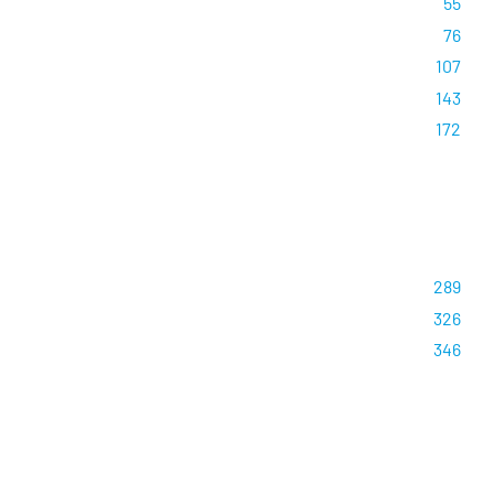
55
76
107
143
172
289
326
346