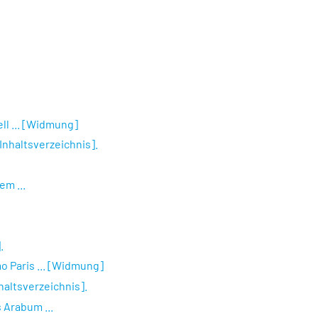
ll ... [Widmung]
Inhaltsverzeichnis].
em ...
.
 Paris ... [Widmung]
haltsverzeichnis].
s Arabum ...