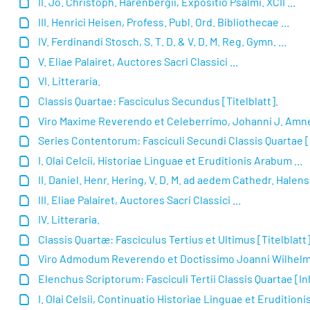
II. Jo. Christoph. Harenbergii, Expositio Psalmi. XCII ...
III. Henrici Heisen, Profess. Publ. Ord. Bibliothecae ...
IV. Ferdinandi Stosch, S. T. D. & V. D. M. Reg. Gymn. ...
V. Eliae Palairet, Auctores Sacri Classici ...
VI. Litteraria.
Classis Quartae: Fasciculus Secundus [Titelblatt].
Viro Maxime Reverendo et Celeberrimo, Johanni J. Amne
Series Contentorum: Fasciculi Secundi Classis Quartae [
I. Olai Celcii, Historiae Linguae et Eruditionis Arabum ...
II. Daniel. Henr. Hering, V. D. M. ad aedem Cathedr. Halens
III. Eliae Palairet, Auctores Sacri Classici ...
IV. Litteraria.
Classis Quartæ: Fasciculus Tertius et Ultimus [Titelblatt]
Viro Admodum Reverendo et Doctissimo Joanni Wilhelmo
Elenchus Scriptorum: Fasciculi Tertii Classis Quartae [In
I. Olai Celsii, Continuatio Historiae Linguae et Eruditioni