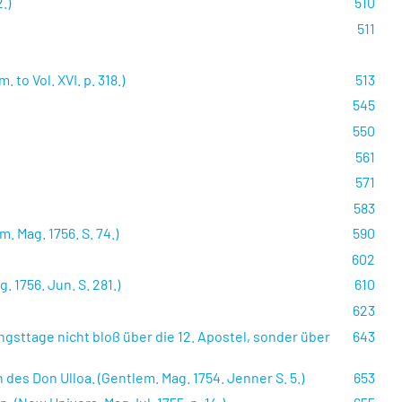
.)
510
511
 to Vol. XVI. p. 318.)
513
545
550
561
571
583
 Mag. 1756. S. 74.)
590
602
1756. Jun. S. 281.)
610
623
ngsttage nicht bloß über die 12. Apostel, sonder über
643
s Don Ulloa. (Gentlem. Mag. 1754. Jenner S. 5.)
653