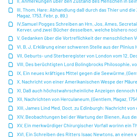
II. Anmerkungen über den Zustand des Menschen in seiner
III. Thom. Hare: Abhandlung daß durch das Thier und die
Magaz. 1753. Febr. p. 89.)
IV.Samuel Pogges Schreiben an Hrn. Jos. Ames, Secretai
Kerver, und zwei Bücher desselben. welche bishero noch 
V. Gedanken über die Vortreflichkeit der menschlichen Ve
VI. B. J. Erklärung einer schweren Stelle aus der Plinius H
VII. Geburts- und Sterberegister von London vom 12. Dec. 1
VIII. Des berüchtigten Lord Bolingbrocks Philosophie, von
IX. Ein neues kräftiges Mittel gegen die Seewürme. (Gentle
X. Nachricht von einer Amerikanischen Wespe der Mäurer g
XI. Daß auch höchstwahrscheinliche Anzeigen dennoch t
XII. Nachrichten von Herculaneum. (Gentlem. Magaz. 1754. 
XIII. James Lind Med. Doct. zu Edinburgh: Nachricht von 
XIV. Beobachtungen bei der Wartung der Bienen. Aus dem U
XV. Ein merkwürdiger Chirurgischer Vorfall worinn ein Th
XVI. Ein Schreiben des Ritters Isaac Newtons, an eine