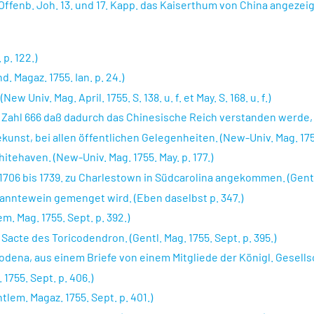
r Offenb. Joh. 13. und 17. Kapp. das Kaiserthum von China angeze
p. 122.)
 Magaz. 1755. Ian. p. 24.)
 Univ. Mag. April. 1755. S. 138. u. f. et May. S. 168. u. f.)
ahl 666 daß dadurch das Chinesische Reich verstanden werde, wid
nst, bei allen öffentlichen Gelegenheiten. (New-Univ. Mag. 1755.
tehaven. (New-Univ. Mag. 1755. May. p. 177.)
1706 bis 1739. zu Charlestown in Südcarolina angekommen. (Gentle
anntewein gemenget wird. (Eben daselbst p. 347.)
. Mag. 1755. Sept. p. 392.)
cte des Toricodendron. (Gentl. Mag. 1755. Sept. p. 395.)
na, aus einem Briefe von einem Mitgliede der Königl. Gesellscha
1755. Sept. p. 406.)
lem. Magaz. 1755. Sept. p. 401.)