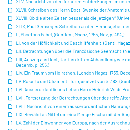
XLV. Nachricht von den ferneren Entdeckungen im unterir
XLVII. Schreiben des Herrn Doct. Swenke der Anatomie u
XLVIII. Ob die alten Zeiten besser als die jetzigen? (Univer
XLIX. Paul Gemseges Schreiben an den Herausgeber des Ge
L. Phaetons Fabel. (Gentlem. Magaz. 1755. Nov. p. 494.)
LI. Von der Höflichkeit und Geschliffenheit. (Gentl. Magaz.
LII. Betrachtungen über die Französische Seemacht. (New-
LIII. Auszug aus Doct. Jartius dritten Abhandlung, wie 
Decemb. p. 255.)
LIV. Ein Traum vom Heirathen. (London Magaz. 1755. Dece
LV. Rosetta und Chamont : fortgesetzet von S. 382. (Gentl.
LVI. Ausserordentliches Leben Herrn Heinrich Wilds Prof
LVII. Fortsetzung der Betrachtungen über das reife Alter 
LVIII. Nachricht von einem ausserordentlichen Nahrungs-
LIX. Bewährtes Mittel um eine Menge Fische mit der Angel
LX. Zahl der Einwohner von Europa, nach der Ausrechn