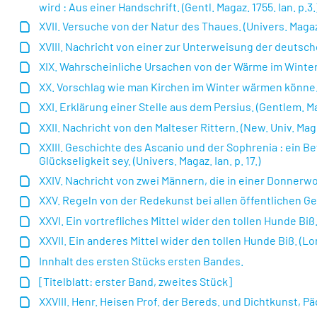
wird : Aus einer Handschrift. (Gentl. Magaz. 1755. Ian. p.3.
XVII. Versuche von der Natur des Thaues. (Univers. Magaz. 
XVIII. Nachricht von einer zur Unterweisung der deutsch
XIX. Wahrscheinliche Ursachen von der Wärme im Winter u
XX. Vorschlag wie man Kirchen im Winter wärmen könne. (
XXI. Erklärung einer Stelle aus dem Persius. (Gentlem. Mag.
XXII. Nachricht von den Malteser Rittern. (New. Univ. Mag. 
XXIII. Geschichte des Ascanio und der Sophrenia : ein 
Glückseligkeit sey. (Univers. Magaz. Ian. p. 17.)
XXIV. Nachricht von zwei Männern, die in einer Donnerwolk
XXV. Regeln von der Redekunst bei allen öffentlichen Gele
XXVI. Ein vortrefliches Mittel wider den tollen Hunde Biß. (
XXVII. Ein anderes Mittel wider den tollen Hunde Biß. (Lond
Innhalt des ersten Stücks ersten Bandes.
[Titelblatt: erster Band, zweites Stück]
XXVIII. Henr. Heisen Prof. der Bereds. und Dichtkunst, 