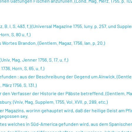
nen Gattungen Fischen anzufüllen. (Lond. Mag. Merz. 1755. p. 102
 I. S. 483. f.) (Universal Magazine 1755. Iuny. p. 257. und Supplem.
rn. S. 80 u. f.)
Wortes Brandon. (Gentlem. Magaz. 1756. Ian. p. 20.)
iv. Mag. Jenner 1756. S. 17. u. f.)
36. Horn. S. 65. u. f.)
gefunden : aus der Beschreibung der Gegend um Alnwick. (Gentlem.
 März 1756. S. 131.)
en Verfasser der Historie der Päbste betreffend. (Gentlem. Mag. 
ry. (Vniv. Mag. Supplem. 1755. Vol. XVII. p. 289. etc.)
er Magazins, worinn gehauptet wird, daß der heilige Geist am Pfi
sgegossen sey.
es welches in Süd-America gefunden wird, aus dem Spanischen de