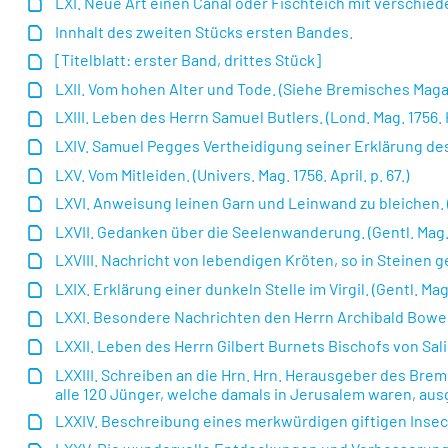
LXI. Neue Art einen Canal oder Fischteich mit verschiede
Innhalt des zweiten Stücks ersten Bandes.
[Titelblatt: erster Band, drittes Stück]
LXII. Vom hohen Alter und Tode. (Siehe Bremisches Magaz. B.
LXIII. Leben des Herrn Samuel Butlers. (Lond. Mag. 1756. Ho
LXIV. Samuel Pegges Vertheidigung seiner Erklärung des 
LXV. Vom Mitleiden. (Univers. Mag. 1756. April. p. 67.)
LXVI. Anweisung leinen Garn und Leinwand zu bleichen. (Un
LXVII. Gedanken über die Seelenwanderung. (Gentl. Mag. 17
LXVIII. Nachricht von lebendigen Kröten, so in Steinen 
LXIX. Erklärung einer dunkeln Stelle im Virgil. (Gentl. Mag.
LXXI. Besondere Nachrichten den Herrn Archibald Bower d
LXXII. Leben des Herrn Gilbert Burnets Bischofs von Salisbu
LXXIII. Schreiben an die Hrn. Hrn. Herausgeber des Brem
alle 120 Jünger, welche damals in Jerusalem waren, au
LXXIV. Beschreibung eines merkwürdigen giftigen Insect