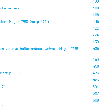
400
s betreffend.
406
408
em. Magaz. 1755. Oct. p. 438.)
418
422
424
430
n Natur urtheilen müsse. (Univers. Magaz. 1755.
438
450
456
arz. p. 105.)
476
483
 7.)
504
507
509