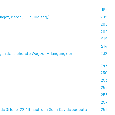
195
az. March. 55. p. 103. feq.)
202
205
209
212
214
ngen der sicherste Weg zur Erlangung der
232
248
250
253
255
255
257
ids Offenb. 22, 16. auch den Sohn Davids bedeute.
259