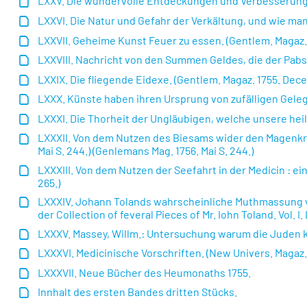
LXXV. Die wundervolle Entdeckungen und Verbesserungen
LXXVI. Die Natur und Gefahr der Verkältung, und wie man d
LXXVII. Geheime Kunst Feuer zu essen. (Gentlem. Magaz. 1
LXXVIII. Nachricht von den Summen Geldes, die der Pabst
LXXIX. Die fliegende Eidexe. (Gentlem. Magaz. 1755. Decem
LXXX. Künste haben ihren Ursprung von zufälligen Gelege
LXXXI. Die Thorheit der Ungläubigen, welche unsere heil
LXXXII. Von dem Nutzen des Biesams wider den Magenkra
Mai S. 244.) (Genlemans Mag. 1756. Mai S. 244.)
LXXXIII. Von dem Nutzen der Seefahrt in der Medicin : e
265.)
LXXXIV. Johann Tolands wahrscheinliche Muthmassung vo
der Collection of feveral Pieces of Mr. Iohn Toland. Vol. I. 
LXXXV. Massey, Willm.: Untersuchung warum die Juden kei
LXXXVI. Medicinische Vorschriften. (New Univers. Magaz. 1
LXXXVII. Neue Bücher des Heumonaths 1755.
Innhalt des ersten Bandes dritten Stücks.