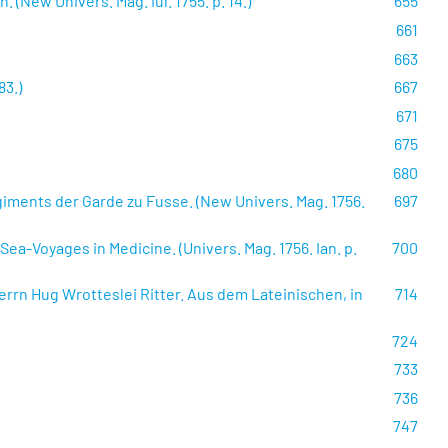
ew Univers. Mag. Iul. 1755. p. 14.)
655
661
663
83.)
667
671
675
680
ments der Garde zu Fusse. (New Univers. Mag. 1756.
697
a-Voyages in Medicine. (Univers. Mag. 1756. Ian. p.
700
rn Hug Wrotteslei Ritter. Aus dem Lateinischen, in
714
724
733
736
747