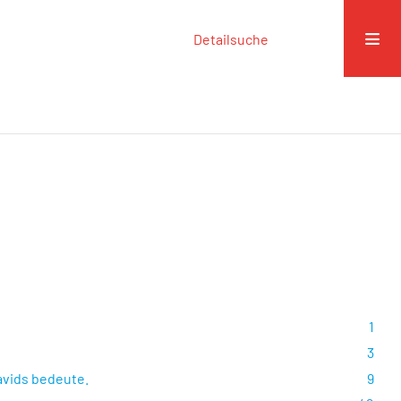
Detailsuche
1
3
avids bedeute.
9