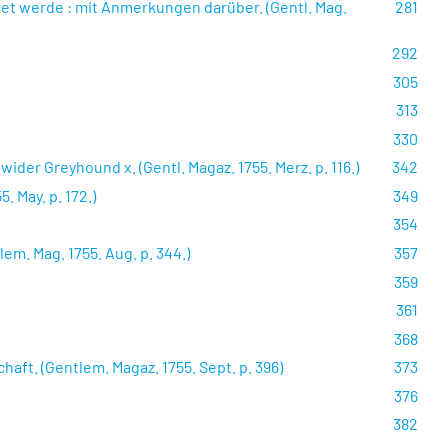
iget werde : mit Anmerkungen darüber. (Gentl. Mag.
281
292
305
313
330
er Greyhound x. (Gentl. Magaz. 1755. Merz. p. 116.)
342
 May. p. 172.)
349
354
m. Mag. 1755. Aug. p. 344.)
357
359
361
368
ft. (Gentlem. Magaz. 1755. Sept. p. 396)
373
376
382