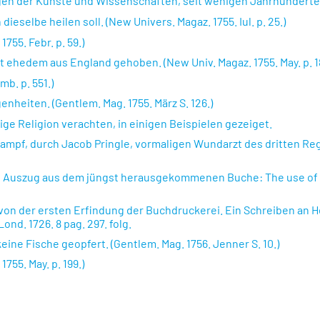
 der Künste und Wissenschaften, seit wenigen Jahrhunderten. (N
ieselbe heilen soll. (New Univers. Magaz. 1755. Iul. p. 25.)
755. Febr. p. 59.)
 ehedem aus England gehoben. (New Univ. Magaz. 1755. May. p. 1
b. p. 551.)
nheiten. (Gentlem. Mag. 1755. März S. 126.)
ige Religion verachten, in einigen Beispielen gezeiget.
mpf, durch Jacob Pringle, vormaligen Wundarzt des dritten Regi
in Auszug aus dem jüngst herausgekommenen Buche: The use of Se
n der ersten Erfindung der Buchdruckerei. Ein Schreiben an Her
Lond. 1726. 8 pag. 297. folg.
ne Fische geopfert. (Gentlem. Mag. 1756. Jenner S. 10.)
755. May. p. 199.)