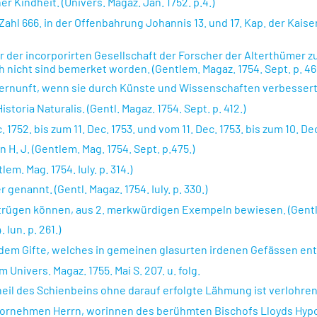
 Kindheit. (Univers. Magaz. Jan. 1752. p.4.)
 Zahl 666. in der Offenbahrung Johannis 13. und 17. Kap. der Kai
r der incorporirten Gesellschaft der Forscher der Alterthümer
nicht sind bemerket worden. (Gentlem. Magaz. 1754. Sept. p. 46
rnunft, wenn sie durch Künste und Wissenschaften verbessert wird
istoria Naturalis. (Gentl. Magaz. 1754. Sept. p. 412.)
752. bis zum 11. Dec. 1753. und vom 11. Dec. 1753. bis zum 10. Dec
 H. J. (Gentlem. Mag. 1754. Sept. p.475.)
m. Mag. 1754. Iuly. p. 314.)
enannt. (Gentl. Magaz. 1754. Iuly. p. 330.)
rügen können, aus 2. merkwürdigen Exempeln bewiesen. (Gentl. 
Iun. p. 261.)
dem Gifte, welches in gemeinen glasurten irdenen Gefässen enthal
nivers. Magaz. 1755. Mai S. 207. u. folg.
eil des Schienbeins ohne darauf erfolgte Lähmung ist verlohren g
n vornehmen Herrn, worinnen des berühmten Bischofs Lloyds Hyp