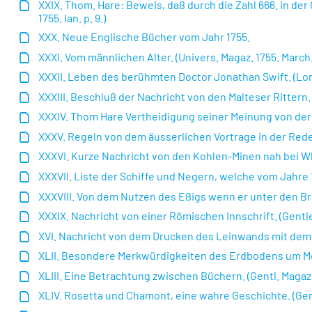
XXIX. Thom. Hare: Beweis, daß durch die Zahl 666. in de
1755. Ian. p. 9.)
XXX. Neue Englische Bücher vom Jahr 1755.
XXXI. Vom männlichen Alter. (Univers. Magaz. 1755. March. 
XXXII. Leben des berühmten Doctor Jonathan Swift. (Lond.
XXXIII. Beschluß der Nachricht von den Malteser Rittern. (New
XXXIV. Thom Hare Vertheidigung seiner Meinung von der Z
XXXV. Regeln von dem äusserlichen Vortrage in der Redeku
XXXVI. Kurze Nachricht von den Kohlen-Minen nah bei Whi
XXXVII. Liste der Schiffe und Negern, welche vom Jahre 
XXXVIII. Von dem Nutzen des Eßigs wenn er unter den Br
XXXIX. Nachricht von einer Römischen Innschrift. (Gentlem
XVI. Nachricht von dem Drucken des Leinwands mit dem Sa
XLII. Besondere Merkwürdigkeiten des Erdbodens um Mode
XLIII. Eine Betrachtung zwischen Büchern. (Gentl. Magaz. 
XLIV. Rosetta und Chamont, eine wahre Geschichte. (Gent