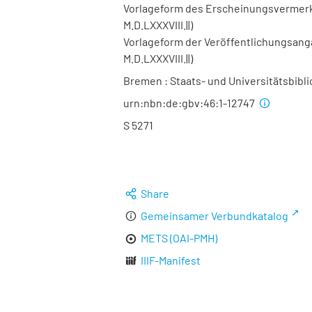
Vorlageform des Erscheinungsvermerks:
M.D.LXXXVIII.||)
Vorlageform der Veröffentlichungsangabe
M.D.LXXXVIII.||)
Bremen : Staats- und Universitätsbibli
urn:nbn:de:gbv:46:1-12747
S 5271
Share
Gemeinsamer Verbundkatalog
METS (OAI-PMH)
IIIF-Manifest