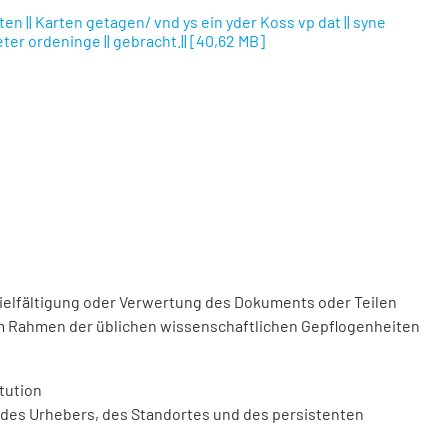
en || Karten getagen/ vnd ys ein yder Koss vp dat || syne
ter ordeninge || gebracht.||
[
40,62 MB
]
vielfältigung oder Verwertung des Dokuments oder Teilen
m Rahmen der üblichen wissenschaftlichen Gepflogenheiten
tution
des Urhebers, des Standortes und des persistenten