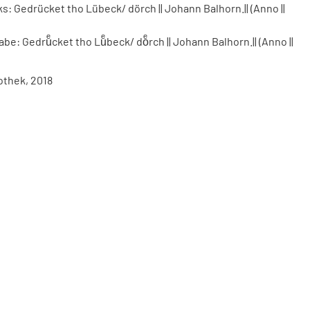
 Gedrücket tho Lübeck/ dörch || Johann Balhorn.|| (Anno ||
: Gedruͤcket tho Luͤbeck/ doͤrch || Johann Balhorn.|| (Anno ||
othek, 2018