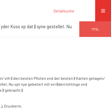
Detailsuche
yder Koss vp dat || syne gestellet. Nu
TITEL
/ vth || den besten Piloten vnd der besten || Karten getagen/
ellet. Nu vpt nye gebetert mit vn=||derrichtinge vnd
 || gebracht.||
n.), Druckerm.