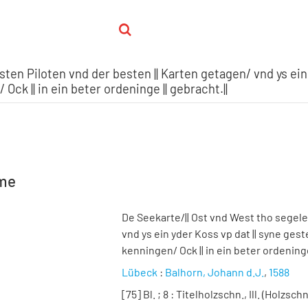
sten Piloten vnd der besten || Karten getagen/ vnd ys ein 
ck || in ein beter ordeninge || gebracht.||
hme
De Seekarte/|| Ost vnd West tho segelen
vnd ys ein yder Koss vp dat || syne gest
kenningen/ Ock || in ein beter ordeninge
Lübeck
:
Balhorn, Johann d.J.
,
1588
[75] Bl. ; 8
: Titelholzschn., Ill. (Holzsch