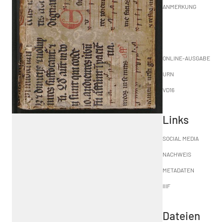
ANMERKUNG
ONLINE-AUSGABE
URN
VD16
Links
SOCIAL MEDIA
NACHWEIS
METADATEN
IIIF
Dateien