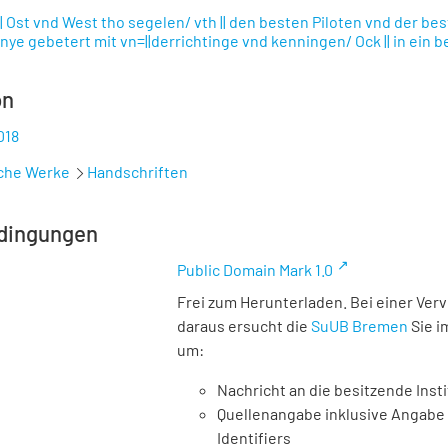
| Ost vnd West tho segelen/ vth || den besten Piloten vnd der best
 nye gebetert mit vn=||derrichtinge vnd kenningen/ Ock || in ein be
on
018
sche Werke
Handschriften
dingungen
Public Domain Mark 1.0
Frei zum Herunterladen. Bei einer Ver
daraus ersucht die
SuUB Bremen
Sie i
um:
Nachricht an die besitzende Insti
Quellenangabe inklusive Angabe 
Identifiers