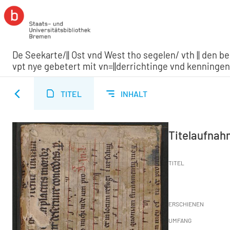
De Seekarte/|| Ost vnd West tho segelen/ vth || den be
vpt nye gebetert mit vn=||derrichtinge vnd kenningen/ O
TITEL
INHALT
Titelaufna
TITEL
ERSCHIENEN
UMFANG