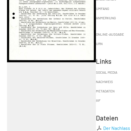
UMFANG
ANMERKUNG
ONLINE-AUSGABE
URN
Links
SOCIAL MEDIA
NACHWEIS
METADATEN
IIIF
Dateien
Der Nachlass 