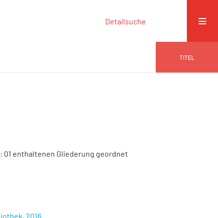
Detailsuche
TITEL
8: 01 enthaltenen Gliederung geordnet
liothek
,
2016