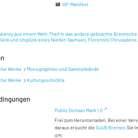
IIIF-Manifest
uberey aus einem Welt-Theil in das andere gebrachte Bremische
ück und Unglück eines Nieder-Sachsen, Florentini Chrusadens,
on
sche Werke
Monographien und Sammelbände
sche Werke
Kulturgeschichte
dingungen
Public Domain Mark 1.0
Frei zum Herunterladen. Bei einer Ver
daraus ersucht die
SuUB Bremen
Sie i
um: