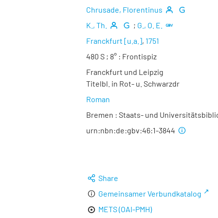
Chrusade, Florentinus
K., Th.
;
G., O. E.
Franckfurt [u.a.]
,
1751
480 S ; 8°
: Frontispiz
Franckfurt und Leipzig
Titelbl. in Rot- u. Schwarzdr
Roman
Bremen : Staats- und Universitätsbibli
urn:nbn:de:gbv:46:1-3844
Share
Gemeinsamer Verbundkatalog
METS (OAI-PMH)