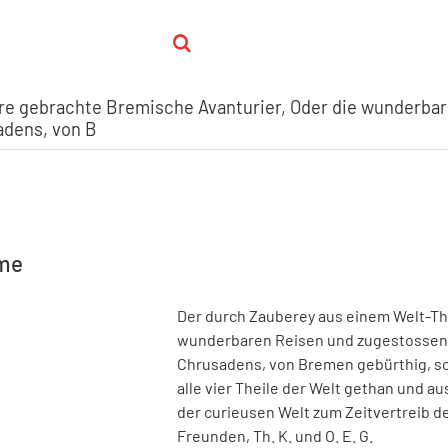
ere gebrachte Bremische Avanturier, Oder die wunderba
adens, von B
hme
Der durch Zauberey aus einem Welt-The
wunderbaren Reisen und zugestossene
Chrusadens, von Bremen gebürthig, so 
alle vier Theile der Welt gethan und 
der curieusen Welt zum Zeitvertreib 
Freunden, Th. K. und O. E. G.