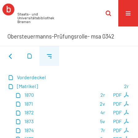
Obersteuermanns-Prüfungsrolle- msa 0342
Vorderdeckel
[Matrikel]
2r
1870
2r
PDF
1871
2v
PDF
1872
4r
PDF
1873
5v
PDF
1874
7r
PDF