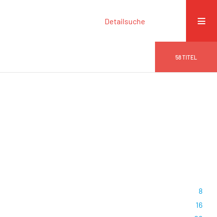
Detailsuche
58
TITEL
8
16