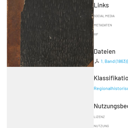
Links
SOCIAL MEDIA
METADATEN
IIIF
Dateien
1. Band (1863)
Klassifikati
Regionalhistori
Nutzungsbe
LIZENZ
NUTZUNG