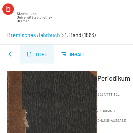
Bremisches Jahrbuch
1. Band (1863)
TITEL
INHALT
Periodikum
GESAMTTITEL
JAHRGANG
ONLINE-AUSGABE