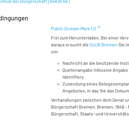
eschluß der Bürgerschaft
[
648,81 kb
]
dingungen
Public Domain Mark 1.0
Frei zum Herunterladen. Bei einer Ver
daraus ersucht die
SuUB Bremen
Sie i
um:
Nachricht an die besitzende Insti
Quellenangabe inklusive Angabe 
Identifiers
Zusendung eines Belegexemplares
Angebotes, in das Sie das Doku
Verhandlungen zwischen dem Senat und
Bürgerschaft Bremen. Bremen, 1848 - 193
Bürgerschaft. Staats- und Universitäts