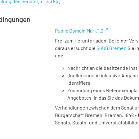
teilung des Senats
[
511,43 kb
]
dingungen
Public Domain Mark 1.0
Frei zum Herunterladen. Bei einer Ver
daraus ersucht die
SuUB Bremen
Sie i
um:
Nachricht an die besitzende Insti
Quellenangabe inklusive Angabe 
Identifiers
Zusendung eines Belegexemplares
Angebotes, in das Sie das Doku
Verhandlungen zwischen dem Senat und
Bürgerschaft Bremen. Bremen, 1848 - 193
Senats. Staats- und Universitätsbiblio